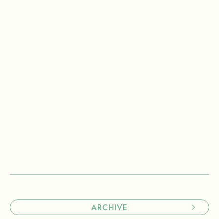
森田 一弥
森田一弥建築設計事務所
２時限目
講義
藤岡 龍介
藤岡建築研究室
３時限目
ディスカッション
森田 一弥×藤岡 龍介×三澤 文子
ARCHIVE